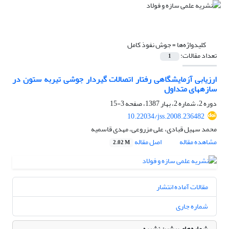
کلیدواژه‌ها =
جوش نفوذ کامل
تعداد مقالات:
1
ارزیابی آزمایشگاهی رفتار اتصالات گیردار جوشی تیربه ستون در
سازههای متداول
دوره 2، شماره 2، بهار 1387، صفحه
3-15
10.22034/jss.2008.236482
محمد سهیل قبادی، علی مزروعی، مهدی قاسمیه
مشاهده مقاله
اصل مقاله
2.02 M
مقالات آماده انتشار
شماره جاری
شماره‌های پیشین نشریه