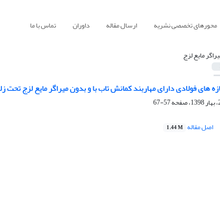
محورهای تخصصی نشریه
ارسال مقاله
داوران
تماس با ما
یراگر مایع لزج
زه های فولادی دارای مهاربند کمانش تاب با و بدون میراگر مایع لزج تحت زل
57-67
اصل مقاله
1.44 M