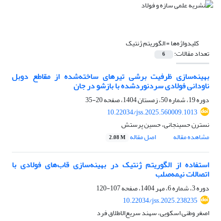
کلیدواژه‌ها =
الگوریتم ژنتیک
تعداد مقالات:
6
بهینه‌سازی ظرفیت برشی تیرهای ساخته‌شده از مقاطع دوبل
ناودانی فولادی سردنوردشده با بازشو در جان
دوره 19، شماره 50، زمستان 1404، صفحه
20-35
10.22034/jss.2025.560009.1013
نسترن حسینجانی، حسین پرستش
مشاهده مقاله
اصل مقاله
2.08 M
استفاده از الگوریتم ژنتیک در بهینه‌سازی قاب‌های فولادی با
اتصالات نیمه‌صلب
دوره 3، شماره 6، مهر 1404، صفحه
107-120
10.22034/jss.2025.238235
اصغر وطنی اسکویی، سهند سریع‌الاطلاق فرد