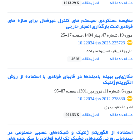
مشاهده مقاله
اصل مقاله
1013.29 K
مقایسه عملکردی سیستم های کنترل غیرفعال برای سازه های
فولادی تحت بارگذاری انفجار خارجی
دوره 19، شماره 47، بهار 1404، صفحه
17-25
10.22034/jss.2025.225723
علی جلائی فر، امین واعظ زاده
مشاهده مقاله
اصل مقاله
1.05 M
مکان‌یابی بهینه بادبندها در قابهای فولادی با استفاده از روش
الگوریتم ژنتیک
دوره 6، شماره 11، فروردین 1391، صفحه
87-95
10.22034/jss.2012.238830
امیر مقدم تبریزی
مشاهده مقاله
اصل مقاله
901.53 K
استفاده از الگوریتم ژنتیک و شبکه‌های عصبی مصنوعی در
بهینه‌یابی وزنی گنبدهای مشبک تک لایه فولادی با پیکربندی‌های