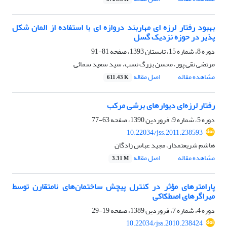
بهبود رفتار لرزه ای مهاربند دروازه ای با استفاده از المان شکل
پذیر در حوزه نزدیک گسل
دوره 8، شماره 15، تابستان 1393، صفحه
81-91
مرتضی نقی پور، محسن بزرگ نسب، سید سعید سمائی
مشاهده مقاله
اصل مقاله
611.43 K
رفتار لرزه‌ای دیوارهای برشی مرکب
دوره 5، شماره 9، فروردین 1390، صفحه
63-77
10.22034/jss.2011.238593
هاشم شریعتمدار، مجید عباس زادگان
مشاهده مقاله
اصل مقاله
3.31 M
پارامترهای مؤثر در کنترل پیچش ساختمان‌های نامتقارن توسط
میراگرهای اصطکاکی
دوره 4، شماره 7، فروردین 1389، صفحه
19-29
10.22034/jss.2010.238424