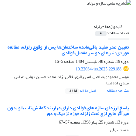
کلیدواژه‌ها =
زلزله
تعداد مقالات:
4
تعیین عمر مفید باقی‌مانده ساختمان‌ها پس از وقوع زلزله، مطالعه
موردی: تیرهای دو سر مفصل فولادی
دوره 19، شماره 48، تابستان 1404، صفحه
5-16
10.22034/jss.2025.229188
موسی محمودی صاحبی، امیر زائری بغلانی نژاد، محمد حسین دولتی، عباس
مهدی‌زاده لیما
مشاهده مقاله
اصل مقاله
1.14 M
پاسخ لرزه ای سازه های فولادی دارای مهاربند کمانش تاب با و بدون
میراگر مایع لزج تحت زلزله حوزه نزدیک و دور
دوره 13، شماره 25، بهار 1398، صفحه
57-67
حمید بیرقی