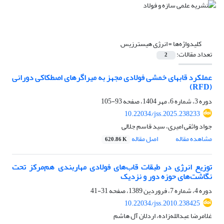
کلیدواژه‌ها =
انرژی هیسترزیس
تعداد مقالات:
2
عملکرد قابهای خمشی فولادی مجهز به میراگرهای اصطکاکی دورانی
(RFD)
دوره 3، شماره 6، مهر 1404، صفحه
93-105
10.22034/jss.2025.238233
جواد واثقی امیری، سید قاسم جلالی
مشاهده مقاله
اصل مقاله
620.86 K
توزیع انرژی در طبقات قاب‌های فولادی مهاربندی هم‌مرکز تحت
نگاشت‌های حوزه دور و نزدیک
دوره 4، شماره 7، فروردین 1389، صفحه
31-41
10.22034/jss.2010.238425
غلامرضا عبدالله‌زاده، اردلان آل هاشم