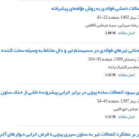
صالات خمشی فولادی به روش مؤلفه‌ای پیشرفته
22-41
رضا سهرابی، سید مرتضی کاظمی
اصل مقاله
2.88 M
 تحتانی تیرهای فولادی در سسیستم تیر و دال مختلط به وسیله سخت کننده
95-103
سام سرکشیک زاده
اصل مقاله
1.42 M
ی بهبود اتصالات ساده پیچی در برابر خرابی پیشرونده ناشی از حذف ستون
43-54
عباس حق اللهی
اصل مقاله
1.31 M
ار بر عملکرد اتصالات تیر به ستون سپری پیچی با فرض خرابی دیوارهای آج