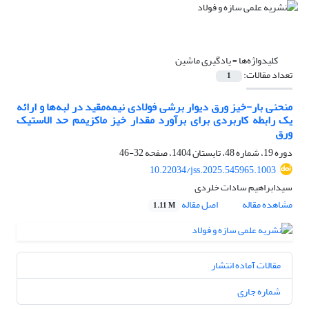
کلیدواژه‌ها =
یادگیری ماشین
تعداد مقالات:
1
منحنی بار-خیز ورق دیوار برشی فولادی نیمه‌مقید در لبه‌ها و ارائه
یک رابطه کاربردی برای برآورد مقدار خیز ماکزیمم حد الاستیک
ورق
دوره 19، شماره 48، تابستان 1404، صفحه
32-46
10.22034/jss.2025.545965.1003
سیدابراهیم سادات خلردی
مشاهده مقاله
اصل مقاله
1.11 M
مقالات آماده انتشار
شماره جاری