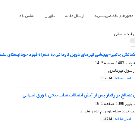
محورهای تخصصی نشریه
ارسال مقاله
داوران
تماس با ما
رفیت خمشی
 جانبی-پیچشی تیرهای دوبل ناودانی به همراه قیود خودایستای متصل‌کننده با تیرهای مقطع I ش
5-14
 رسول میرقادری
اصل مقاله
1.26 M
 مصالح بر رفتار پس از آتش اتصالات صلب پیچی با ورق انتهایی
5-16
 نوید سیاه پلو، روح الله راهنورد
اصل مقاله
1.17 M