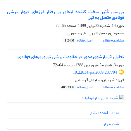
بررسی تأثیر سخت کننده لبه‌ای بر رفتار لرزه‌ای دیوار برشی
فولادی متصل به تیر
دوره 14، شماره 29، پاییز 1399، صفحه
65-72
مسعود پورحسن شهری، علی منصوری
مشاهده مقاله
اصل مقاله
1.24 M
تحلیل اثر بازشوی مدور در مقاومت برشی تیرورق‌های فولادی
دوره 3، شماره 5، فروردین 1388، صفحه
64-72
10.22034/jss.2009.237794
فرزاد شهابیان، سلیمان قهستانی
مشاهده مقاله
اصل مقاله
485.23 K
مقالات آماده انتشار
شماره جاری