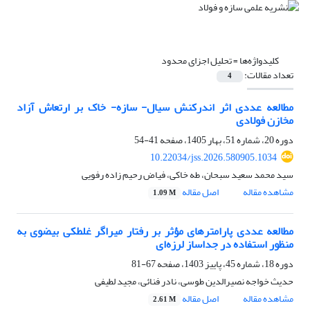
کلیدواژه‌ها =
تحلیل اجزای محدود
تعداد مقالات:
4
مطالعه عددی اثر اندرکنش سیال- سازه- خاک بر ارتعاش آزاد
مخازن فولادی
دوره 20، شماره 51، بهار 1405، صفحه
41-54
10.22034/jss.2026.580905.1034
سید محمد سعید سبحان، طه خاکی، فیاض رحیم زاده رفویی
مشاهده مقاله
اصل مقاله
1.09 M
مطالعه عددی پارامترهای مؤثر بر رفتار میراگر غلطکی بیضوی به‌
منظور استفاده در جداساز لرزه‌ای
دوره 18، شماره 45، پاییز 1403، صفحه
67-81
حدیث خواجه نصیرالدین طوسی، نادر فنائی، مجید لطیفی
مشاهده مقاله
اصل مقاله
2.61 M