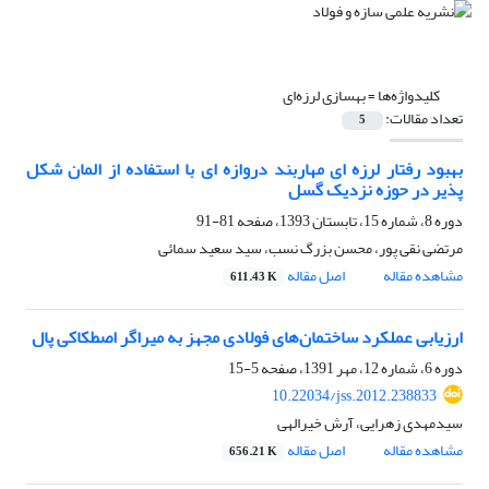
کلیدواژه‌ها =
بهسازی لرزه‌ای
تعداد مقالات:
5
بهبود رفتار لرزه ای مهاربند دروازه ای با استفاده از المان شکل
پذیر در حوزه نزدیک گسل
دوره 8، شماره 15، تابستان 1393، صفحه
81-91
مرتضی نقی پور، محسن بزرگ نسب، سید سعید سمائی
مشاهده مقاله
اصل مقاله
611.43 K
ارزیابی عملکرد ساختمان‌های فولادی مجهز به میراگر اصطکاکی پال
دوره 6، شماره 12، مهر 1391، صفحه
5-15
10.22034/jss.2012.238833
سیدمهدی زهرایی، آرش خیرالهی
مشاهده مقاله
اصل مقاله
656.21 K