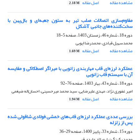
مشاهده مقاله
اصل مقاله
2.18 M
مقاوم‌سازی اتصالات صلب تیر به ستون جعبه‌ای و بال‌پهن با
سخت‌کننده‌های جانبی Tشکل
دوره 18، شماره 46، زمستان 1403، صفحه
5-18
محمدسهیل قبادی، محمدرضا ایوبی
مشاهده مقاله
اصل مقاله
1.69 M
عملکرد لرزه‌ای قاب مهاربندی زانویی با میراگر اصطکاکی و مقایسه
آن با سیستم قاب زانویی
دوره 18، شماره 43، بهار 1403، صفحه
76-92
امیر غفوری نژاد، مهدی علیرضایی، سید محمد میرحسینی، احسان‌اله ضیغمی
مشاهده مقاله
اصل مقاله
1.94 M
بررسی ‎عددی‎ ‎عملکرد لرزه‌ای قاب‌های خمشی فولادی شاقولی‌ شده
پس از زلزله
دوره 15، شماره 33، پاییز 1400، صفحه
29-36
محمد یکرنگ نیا، میلاد عابدی قر