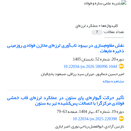
کلیدواژه‌ها =
عملکرد لرزه‌ای
تعداد مقالات:
7
نقش مقاوم‌سازی در بهبود تاب‌آوری لرزه‌ای مخازن فولادی روزمینی
ذخیره مایعات
دوره 20، شماره 52، تابستان 1405
10.22034/jss.2026.586996.1044
امیرحسین جمالپور، مهران سید رزاقی، مسعود یخچالیان
مشاهده مقاله
تأثیر حرکت گهواره‌ای پای ستون در عملکرد لرزه‌ای قاب خمشی
فولادی مرکزگرا با اتصالات پس‌کشیده تیر به ستون
دوره 19، شماره 47، بهار 1404، صفحه
63-79
10.22034/jss.2025.228398
نازنین آزادی، ابوالفضل ریاحی نوری، امیر ایازی