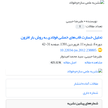
نویسنده =
علیرضا حبیبی
تعداد مقالات:
1
تحلیل خسارت قاب‌های خمشی فولادی به روش بار افزون
دوره 6، شماره 11، فروردین 1391، صفحه
31-42
10.22034/jss.2012.238805
علیرضا حبیبی، سید محمد امیدوار
مشاهده مقاله
اصل مقاله
425.12 K
مقالات آماده انتشار
شماره جاری
شماره‌های پیشین نشریه