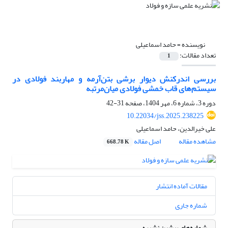
نویسنده =
حامد اسماعیلی
تعداد مقالات:
1
بررسی اندرکنش دیوار برشی بتن‌آرمه و مهاربند فولادی در
سیستم‌های قاب خمشی فولادی میان‌مرتبه
دوره 3، شماره 6، مهر 1404، صفحه
31-42
10.22034/jss.2025.238225
علی خیرالدین، حامد اسماعیلی
مشاهده مقاله
اصل مقاله
668.78 K
مقالات آماده انتشار
شماره جاری
شماره‌های پیشین نشریه