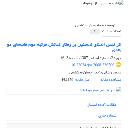
نویسنده =
احسان محتشمی
تعداد مقالات:
1
اثر نقص انحنای نخستین بر رفتار کمانش مرتبه دوم قاب‌های دو
بعدی
دوره 2، شماره 4، پاییز 1387، صفحه
3-16
10.22034/jss.2008.236506
محمد رضایی پژند، احسان محتشمی
مشاهده مقاله
اصل مقاله
10.11 M
مقالات آماده انتشار
شماره جاری
شماره‌های پیشین نشریه