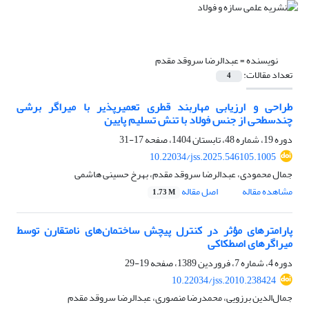
نویسنده =
عبدالرضا سروقد مقدم
تعداد مقالات:
4
طراحی و ارزیابی مهاربند قطری تعمیرپذیر با میراگر برشی
چندسطحی از جنس فولاد با تنش تسلیم پایین
دوره 19، شماره 48، تابستان 1404، صفحه
17-31
10.22034/jss.2025.546105.1005
جمال محمودی، عبدالرضا سروقد مقدم، بهرخ حسینی هاشمی
مشاهده مقاله
اصل مقاله
1.73 M
پارامترهای مؤثر در کنترل پیچش ساختمان‌های نامتقارن توسط
میراگرهای اصطکاکی
دوره 4، شماره 7، فروردین 1389، صفحه
19-29
10.22034/jss.2010.238424
جمال‌الدین برزویی، محمدرضا منصوری، عبدالرضا سروقد مقدم