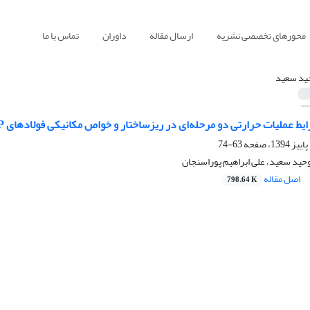
محورهای تخصصی نشریه
ارسال مقاله
داوران
تماس با ما
ید سعید
یط عملیات حرارتی دو مرحله‌ای در ریزساختار و خواص مکانیکی فولادهای TRIP
63-74
وحید سعید، علی ابراهیم پوراسنجان
اصل مقاله
798.64 K