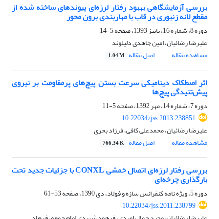
بررسی آزمایشگاهی بهبود رفتار لرزه‌ای پیوندهای ساخته شده از
مقطع لانه زنبوری در قاب با مهاربندی برون محور
دوره 8، شماره 16، پاییز 1393، صفحه
5-14
علیرضا رضائیان، امین جاهدی دلیلوند
مشاهده مقاله
اصل مقاله
1.04 M
اثر اصطکاک دینامیکی سرعت بستن پیچ‌های پرمقاومت بر نیروی
پیش‌تنیدگی پیچ‌ها
دوره 7، شماره 14، مهر 1392، صفحه
5-11
10.22034/jss.2013.238851
علیرضا رضائیان، محمدعلی کافی، فرزاد بحری
مشاهده مقاله
اصل مقاله
766.34 K
بررسی رفتار لرزه‌ای اتصال خمشی CONXL با جزئیات جدید تحت
بارگذاری چرخه‌ای
دوره 5، ویژه نامه کنفرانس سازه و فولاد، دی 1390، صفحه
53-61
10.22034/jss.2011.238799
علیرضا رضائیان، مجید جمال امیدی، فرهود شهیدی امام جمعه، فرهاد